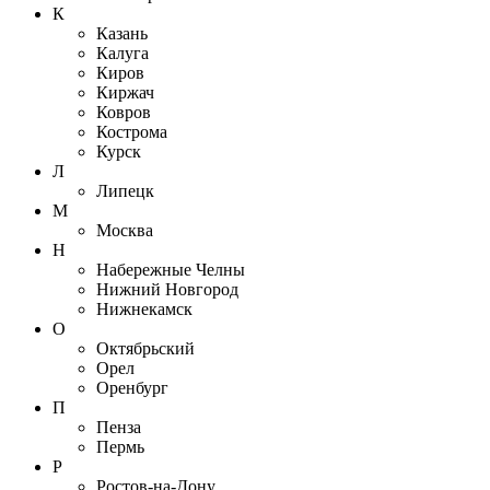
К
Казань
Калуга
Киров
Киржач
Ковров
Кострома
Курск
Л
Липецк
М
Москва
Н
Набережные Челны
Нижний Новгород
Нижнекамск
О
Октябрьский
Орел
Оренбург
П
Пенза
Пермь
Р
Ростов-на-Дону