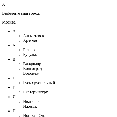
X
Выберите ваш город:
Москва
А
Альметевск
Арзамас
Б
Брянск
Бугульма
В
Владимир
Волгоград
Воронеж
Г
Гусь хрустальный
Е
Екатеринбург
И
Иваново
Ижевск
Й
Йошкар-Ола