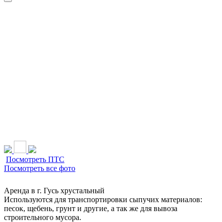
НАШИ УСЛУГИ ▾
О КОМПАНИИ
ПАРК ТЕХНИКИ
ВЫПОЛНЕННЫЕ
ЦЕНЫ
КОНТАКТЫ
РАБОТЫ
СКАЧАТЬ
ОТЗЫВЫ КЛИЕНТОВ
ВИДЕО
ПРЕЗЕНТАЦИЮ
СРО И ЛИЦЕНЗИИ
Посмотреть ПТС
Посмотреть все фото
МАЗЫ
Аренда в г. Гусь хрустальный
Используются для транспортировки сыпучих материалов:
песок, щебень, грунт и другие, а так же для вывоза
строительного мусора.