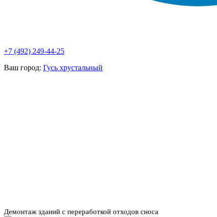
+7 (492) 249-44-25
Ваш город:
Гусь хрустальный
НАШИ УСЛУГИ ▾
О КОМПАНИИ
ПАРК ТЕХНИКИ
ВЫПОЛНЕННЫЕ
ЦЕНЫ
КОНТАКТЫ
РАБОТЫ
СКАЧАТЬ
ОТЗЫВЫ КЛИЕНТОВ
ВИДЕО
ПРЕЗЕНТАЦИЮ
СРО И ЛИЦЕНЗИИ
Демонтаж зданий с переработкой отходов сноса