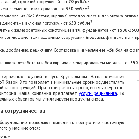
3
 зданий, строений сооружений - от
70 руб./м
3
нием элементов и материалов - от
350 руб./м
пользования (бой бетона, кирпича) отходов сноса и демонтажа, включая
3
 демонтажа, включая погрузку. - от
650 руб./м
тных железобетонных конструкций в т.ч. фундаментов - от
1500-3500
тки земли, демонтаж подземных сооружений (подвалы, фундаменты и 
ке, дроблению, рециклингу. Сортировка и измельчение жби боя на фра
лению железобетона и боя кирпича с сепарированием металла - от
550 
кирпичных зданий в Гусь-Хрустальном. Наша компания
й базой. Это позволяет в минимальные сроки осуществлять
 и конструкций. При этом работы проводятся аккуратно,
рритория. Наша компания предлагает
услуги рециклинга
. То
ельных объектов мы утилизируем продукты сноса.
а сотрудничества
борудование позволяют выполнять полную или частичную
того у нас имеются:
есные;