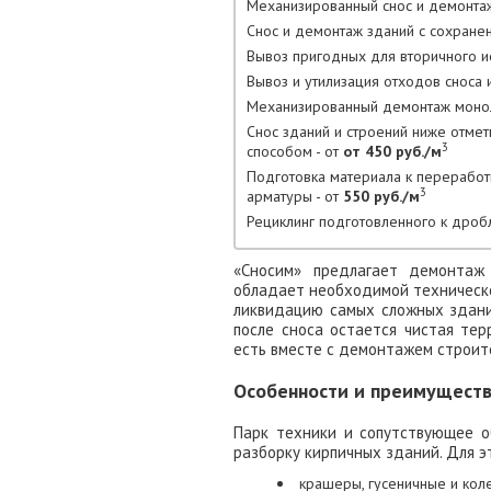
Механизированный снос и демонтаж
Снос и демонтаж зданий с сохране
Вывоз пригодных для вторичного ис
Вывоз и утилизация отходов сноса и
Механизированный демонтаж моноли
Снос зданий и строений ниже отме
3
способом - от
от 450 руб./м
Подготовка материала к переработ
3
арматуры - от
550 руб./м
Рециклинг подготовленного к дроб
«Сносим» предлагает демонтаж 
обладает необходимой техническо
ликвидацию самых сложных зданий
после сноса остается чистая те
есть вместе с демонтажем строит
Особенности и преимуществ
Парк техники и сопутствующее о
разборку кирпичных зданий. Для э
крашеры, гусеничные и кол