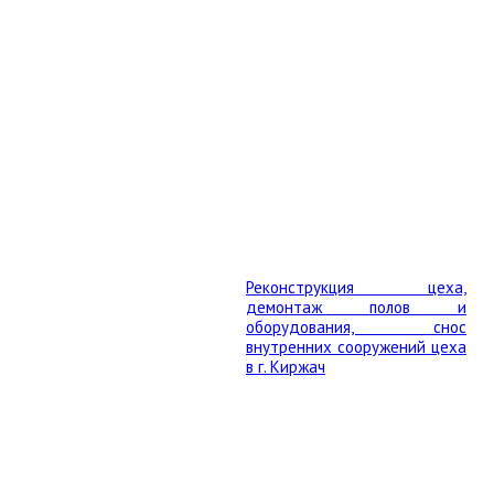
Реконструкция цеха,
демонтаж полов и
оборудования, снос
внутренних сооружений цеха
в г. Киржач