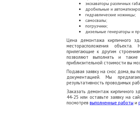
экскаваторы различных габ
дробильные и автоматизиро
гидравлические ножницы;
самосвалы;
погрузчики;
дизельные генераторы и пр
Цена демонтажа кирпичного зд
месторасположения объекта. 
прилегающие к другим строения
позволяют выполнять и такие
приблизительной стоимости вы мо
Подавая заявку на снос дома, вы 
документацией. Мы предлага
результативность проводимых раб
Заказать демонтаж кирпичного зд
44-25 или оставьте заявку на са
посмотрев
выполненные работы
и
ЗА