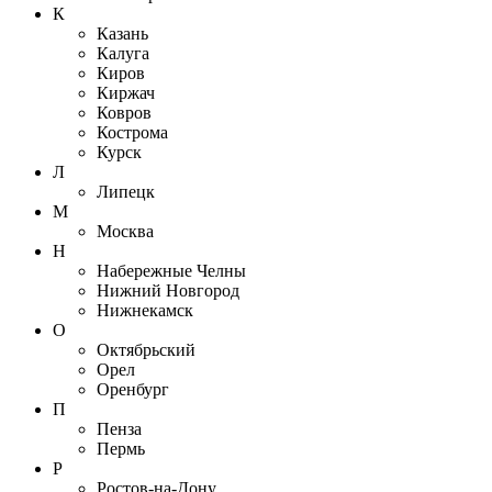
К
Казань
Калуга
Киров
Киржач
Ковров
Кострома
Курск
Л
Липецк
М
Москва
Н
Набережные Челны
Нижний Новгород
Нижнекамск
О
Октябрьский
Орел
Оренбург
П
Пенза
Пермь
Р
Ростов-на-Дону