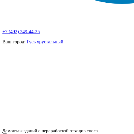
+7 (492) 249-44-25
Ваш город:
Гусь хрустальный
НАШИ УСЛУГИ ▾
О КОМПАНИИ
ПАРК ТЕХНИКИ
ВЫПОЛНЕННЫЕ
ЦЕНЫ
КОНТАКТЫ
РАБОТЫ
СКАЧАТЬ
ОТЗЫВЫ КЛИЕНТОВ
ВИДЕО
ПРЕЗЕНТАЦИЮ
СРО И ЛИЦЕНЗИИ
Демонтаж зданий с переработкой отходов сноса