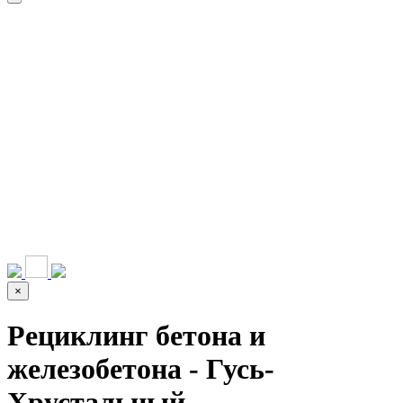
НАШИ УСЛУГИ ▾
О КОМПАНИИ
ПАРК ТЕХНИКИ
ВЫПОЛНЕННЫЕ
ЦЕНЫ
КОНТАКТЫ
РАБОТЫ
СКАЧАТЬ
ОТЗЫВЫ КЛИЕНТОВ
ВИДЕО
ПРЕЗЕНТАЦИЮ
СРО И ЛИЦЕНЗИИ
×
Рециклинг бетона и
железобетона - Гусь-
Хрустальный