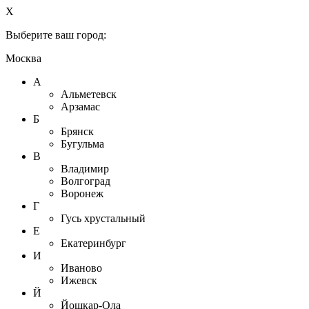
X
Выберите ваш город:
Москва
А
Альметевск
Арзамас
Б
Брянск
Бугульма
В
Владимир
Волгоград
Воронеж
Г
Гусь хрустальный
Е
Екатеринбург
И
Иваново
Ижевск
Й
Йошкар-Ола