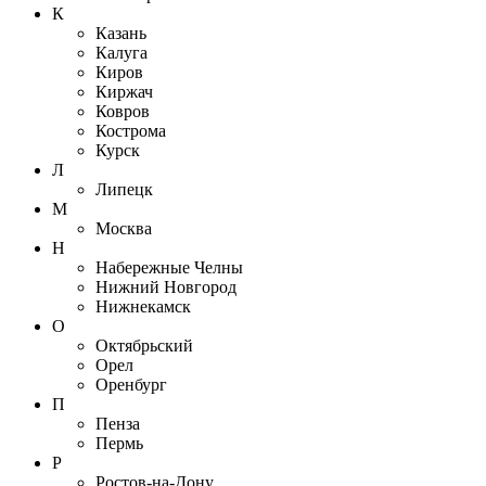
К
Казань
Калуга
Киров
Киржач
Ковров
Кострома
Курск
Л
Липецк
М
Москва
Н
Набережные Челны
Нижний Новгород
Нижнекамск
О
Октябрьский
Орел
Оренбург
П
Пенза
Пермь
Р
Ростов-на-Дону