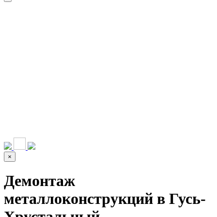
НАШИ УСЛУГИ ▾
О КОМПАНИИ
ПАРК ТЕХНИКИ
ВЫПОЛНЕННЫЕ
ЦЕНЫ
КОНТАКТЫ
РАБОТЫ
СКАЧАТЬ
ОТЗЫВЫ КЛИЕНТОВ
ВИДЕО
ПРЕЗЕНТАЦИЮ
СРО И ЛИЦЕНЗИИ
×
Демонтаж
металлоконструкций в Гусь-
Хрустальный