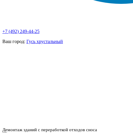
+7 (492) 249-44-25
Ваш город:
Гусь хрустальный
НАШИ УСЛУГИ ▾
О КОМПАНИИ
ПАРК ТЕХНИКИ
ВЫПОЛНЕННЫЕ
ЦЕНЫ
КОНТАКТЫ
РАБОТЫ
СКАЧАТЬ
ОТЗЫВЫ КЛИЕНТОВ
ВИДЕО
ПРЕЗЕНТАЦИЮ
СРО И ЛИЦЕНЗИИ
Демонтаж зданий с переработкой отходов сноса