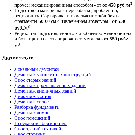
3
прочее) механизированным способом - от
от 450 руб./м
Подготовка материала к переработке, дроблению,
рециклингу. Сортировка и измельчение жби боя на
фрагменты 60-60 см с извлечением арматуры - от
550
3
руб./м
Рециклинг подготовленного к дроблению железобетона
и боя кирпича с сепарированием металла - от
550 руб./
3
м
Другие услуги
Локальный демонтаж
Демонтаж монолитных конструкций
Снос старых зданий
Демонтаж промышленных зданий
Демонтаж кирпичных зданий
Демонтаж мостов
Демонтаж силоса
Разборка фундамента
Демонтаж домов
Снос помещений
Переработка боя кирпича
Снос зданий техникой
Снос строений