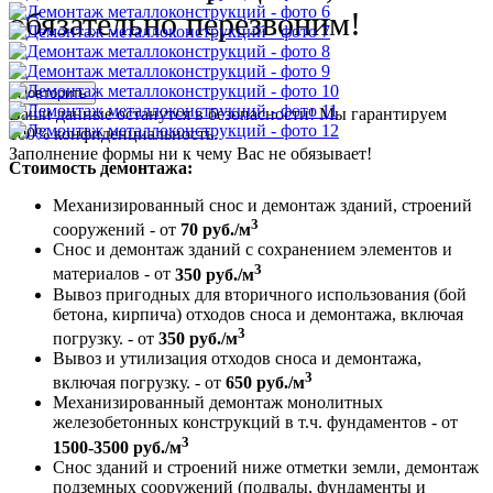
обязательно перезвоним!
Повторить
Ваши данные останутся в безопасности! Мы гарантируем
100% конфиденциальность.
Заполнение формы ни к чему Вас не обязывает!
Стоимость демонтажа:
Механизированный снос и демонтаж зданий, строений
3
сооружений - от
70 руб./м
Снос и демонтаж зданий с сохранением элементов и
3
материалов - от
350 руб./м
Вывоз пригодных для вторичного использования (бой
бетона, кирпича) отходов сноса и демонтажа, включая
3
погрузку. - от
350 руб./м
Вывоз и утилизация отходов сноса и демонтажа,
3
включая погрузку. - от
650 руб./м
Механизированный демонтаж монолитных
железобетонных конструкций в т.ч. фундаментов - от
3
1500-3500 руб./м
Снос зданий и строений ниже отметки земли, демонтаж
подземных сооружений (подвалы, фундаменты и