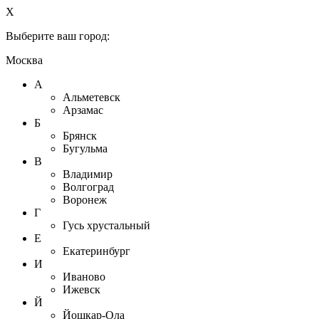
X
Выберите ваш город:
Москва
А
Альметевск
Арзамас
Б
Брянск
Бугульма
В
Владимир
Волгоград
Воронеж
Г
Гусь хрустальный
Е
Екатеринбург
И
Иваново
Ижевск
Й
Йошкар-Ола