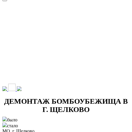
НАШИ УСЛУГИ ▾
О КОМПАНИИ
ПАРК ТЕХНИКИ
ВЫПОЛНЕННЫЕ
ЦЕНЫ
КОНТАКТЫ
РАБОТЫ
СКАЧАТЬ
ОТЗЫВЫ КЛИЕНТОВ
ВИДЕО
ПРЕЗЕНТАЦИЮ
СРО И ЛИЦЕНЗИИ
ДЕМОНТАЖ БОМБОУБЕЖИЩА В
Г. ЩЕЛКОВО
было
стало
МО, г. Щелково