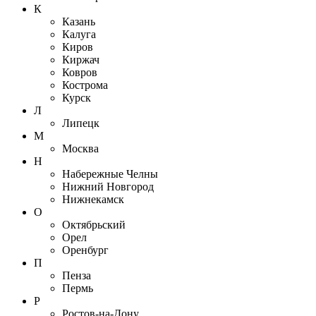
К
Казань
Калуга
Киров
Киржач
Ковров
Кострома
Курск
Л
Липецк
М
Москва
Н
Набережные Челны
Нижний Новгород
Нижнекамск
О
Октябрьский
Орел
Оренбург
П
Пенза
Пермь
Р
Ростов-на-Дону