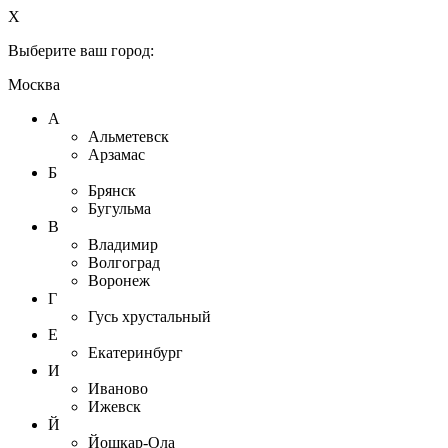
X
Выберите ваш город:
Москва
А
Альметевск
Арзамас
Б
Брянск
Бугульма
В
Владимир
Волгоград
Воронеж
Г
Гусь хрустальный
Е
Екатеринбург
И
Иваново
Ижевск
Й
Йошкар-Ола