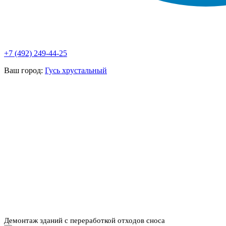
+7 (492) 249-44-25
Ваш город:
Гусь хрустальный
НАШИ УСЛУГИ ▾
О КОМПАНИИ
ПАРК ТЕХНИКИ
ВЫПОЛНЕННЫЕ
ЦЕНЫ
КОНТАКТЫ
РАБОТЫ
СКАЧАТЬ
ОТЗЫВЫ КЛИЕНТОВ
ВИДЕО
ПРЕЗЕНТАЦИЮ
СРО И ЛИЦЕНЗИИ
Демонтаж зданий с переработкой отходов сноса